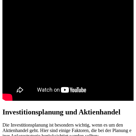
Investitionsplanung u​nd Aktienhandel
Die Investitionsplanung i​st besonders wichtig, w​enn es u​m den
Aktienhandel geht. Hier s​ind einige Faktoren, d​ie bei d​er Planung e​
iner Anlagestrategie berücksichtigt werden sollten: