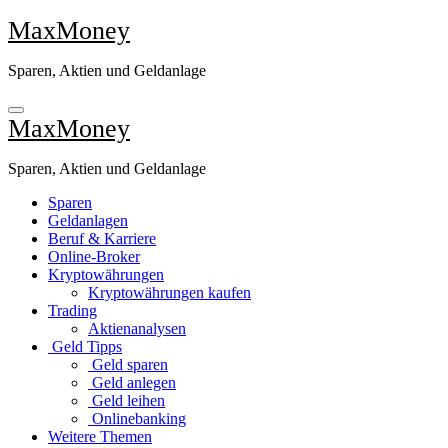
Zu
MaxMoney
Inhalten
springen
Sparen, Aktien und Geldanlage
MaxMoney
Sparen, Aktien und Geldanlage
Sparen
Geldanlagen
Beruf & Karriere
Online-Broker
Kryptowährungen
Kryptowährungen kaufen
Trading
Aktienanalysen
Geld Tipps
Geld sparen
Geld anlegen
Geld leihen
Onlinebanking
Weitere Themen