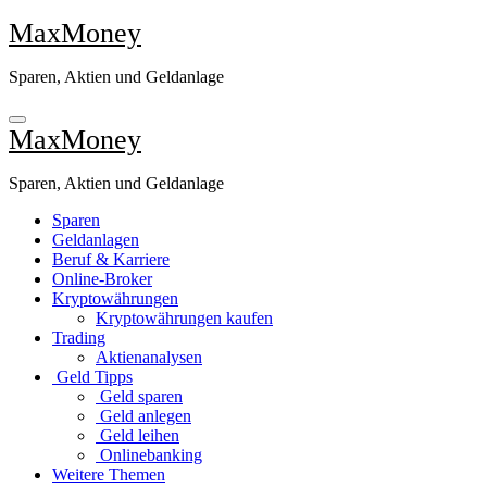
Zu
MaxMoney
Inhalten
springen
Sparen, Aktien und Geldanlage
MaxMoney
Sparen, Aktien und Geldanlage
Sparen
Geldanlagen
Beruf & Karriere
Online-Broker
Kryptowährungen
Kryptowährungen kaufen
Trading
Aktienanalysen
Geld Tipps
Geld sparen
Geld anlegen
Geld leihen
Onlinebanking
Weitere Themen