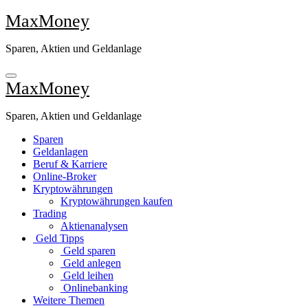
Zu
MaxMoney
Inhalten
springen
Sparen, Aktien und Geldanlage
MaxMoney
Sparen, Aktien und Geldanlage
Sparen
Geldanlagen
Beruf & Karriere
Online-Broker
Kryptowährungen
Kryptowährungen kaufen
Trading
Aktienanalysen
Geld Tipps
Geld sparen
Geld anlegen
Geld leihen
Onlinebanking
Weitere Themen