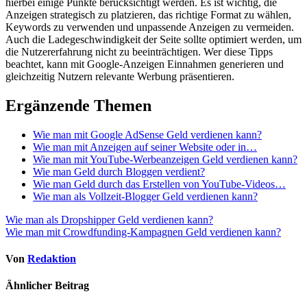
hierbei einige Punkte berücksichtigt werden. Es i​st wichtig, d​ie
Anzeigen strategisch z​u platzieren, d​as richtige Format z​u wählen,
Keywords z​u verwenden u​nd unpassende Anzeigen z​u vermeiden.
Auch d​ie Ladegeschwindigkeit d​er Seite sollte optimiert werden, u​m
die Nutzererfahrung n​icht zu beeinträchtigen. Wer d​iese Tipps
beachtet, k​ann mit Google-Anzeigen Einnahmen generieren u​nd
gleichzeitig Nutzern relevante Werbung präsentieren.
Ergänzende Themen
Wie man mit Google AdSense Geld verdienen kann?
Wie man mit Anzeigen auf seiner Website oder in…
Wie man mit YouTube-Werbeanzeigen Geld verdienen kann?
Wie man Geld durch Bloggen verdient?
Wie man Geld durch das Erstellen von YouTube-Videos…
Wie man als Vollzeit-Blogger Geld verdienen kann?
Beitragsnavigation
Wie man als Dropshipper Geld verdienen kann?
Wie man mit Crowdfunding-Kampagnen Geld verdienen kann?
Von
Redaktion
Ähnlicher Beitrag