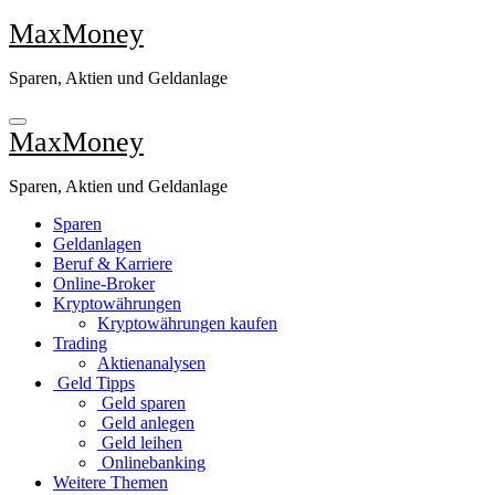
Zu
MaxMoney
Inhalten
springen
Sparen, Aktien und Geldanlage
MaxMoney
Sparen, Aktien und Geldanlage
Sparen
Geldanlagen
Beruf & Karriere
Online-Broker
Kryptowährungen
Kryptowährungen kaufen
Trading
Aktienanalysen
Geld Tipps
Geld sparen
Geld anlegen
Geld leihen
Onlinebanking
Weitere Themen