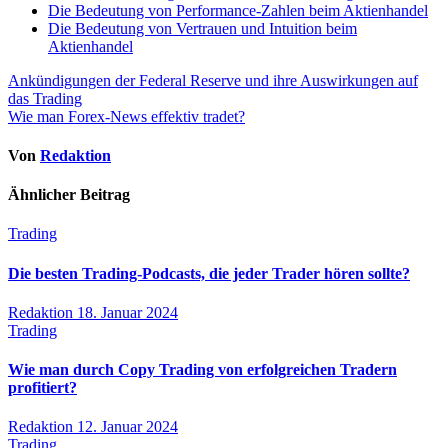
Die Bedeutung von Performance-Zahlen beim Aktienhandel
Die Bedeutung von Vertrauen und Intuition beim
Aktienhandel
Beitragsnavigation
Ankündigungen der Federal Reserve und ihre Auswirkungen auf
das Trading
Wie man Forex-News effektiv tradet?
Von
Redaktion
Ähnlicher Beitrag
Trading
Die besten Trading-Podcasts, die jeder Trader hören sollte?
Redaktion
18. Januar 2024
Trading
Wie man durch Copy Trading von erfolgreichen Tradern
profitiert?
Redaktion
12. Januar 2024
Trading