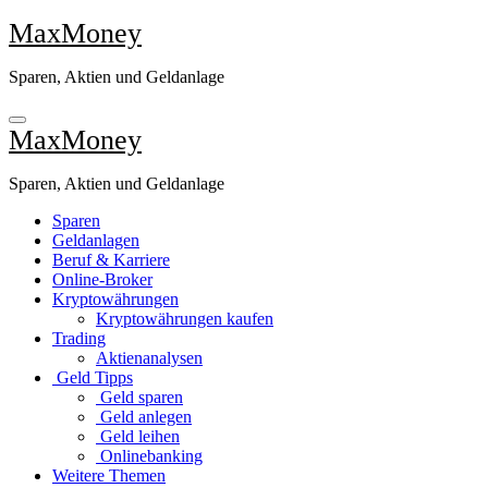
Zu
MaxMoney
Inhalten
springen
Sparen, Aktien und Geldanlage
MaxMoney
Sparen, Aktien und Geldanlage
Sparen
Geldanlagen
Beruf & Karriere
Online-Broker
Kryptowährungen
Kryptowährungen kaufen
Trading
Aktienanalysen
Geld Tipps
Geld sparen
Geld anlegen
Geld leihen
Onlinebanking
Weitere Themen