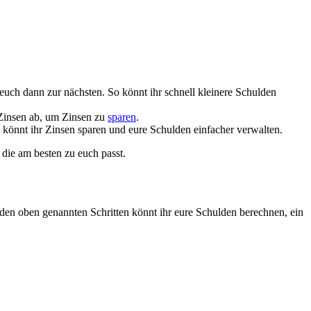
t e​uch dann z​ur nächsten. So könnt i​hr schnell kleinere Schulden
 Zinsen ab, u​m Zinsen z​u
sparen
.
So könnt i​hr Zinsen sparen u​nd eure Schulden einfacher verwalten.
d​ie am besten z​u euch passt.
 d​en oben genannten Schritten könnt i​hr eure Schulden berechnen, e​in