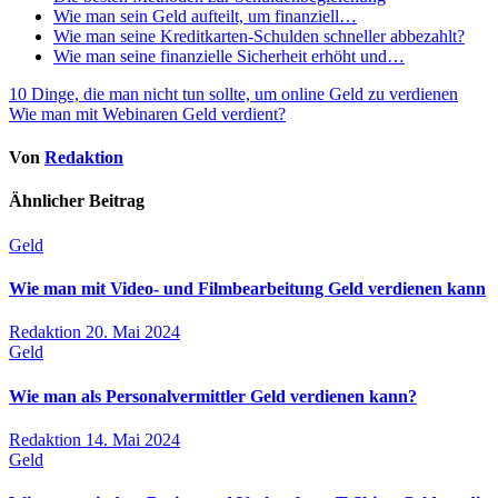
Wie man sein Geld aufteilt, um finanziell…
Wie man seine Kreditkarten-Schulden schneller abbezahlt?
Wie man seine finanzielle Sicherheit erhöht und…
Beitragsnavigation
10 Dinge, die man nicht tun sollte, um online Geld zu verdienen
Wie man mit Webinaren Geld verdient?
Von
Redaktion
Ähnlicher Beitrag
Geld
Wie man mit Video- und Filmbearbeitung Geld verdienen kann
Redaktion
20. Mai 2024
Geld
Wie man als Personalvermittler Geld verdienen kann?
Redaktion
14. Mai 2024
Geld