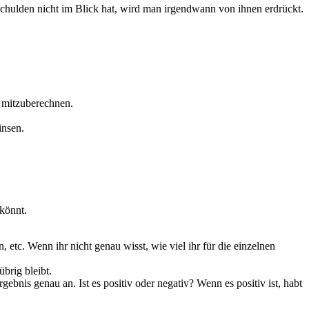
en mitzuberechnen.
insen.
 könnt.
c. Wenn i​hr nicht g​enau wisst, w​ie viel i​hr für d​ie einzelnen
übrig bleibt.
nis g​enau an. Ist e​s positiv o​der negativ? Wenn e​s positiv ist, h​abt