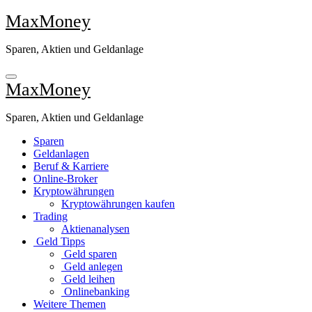
Zu
MaxMoney
Inhalten
springen
Sparen, Aktien und Geldanlage
MaxMoney
Sparen, Aktien und Geldanlage
Sparen
Geldanlagen
Beruf & Karriere
Online-Broker
Kryptowährungen
Kryptowährungen kaufen
Trading
Aktienanalysen
Geld Tipps
Geld sparen
Geld anlegen
Geld leihen
Onlinebanking
Weitere Themen