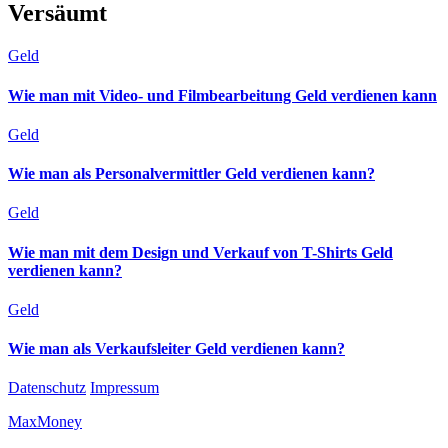
Versäumt
Geld
Wie man mit Video- und Filmbearbeitung Geld verdienen kann
Geld
Wie man als Personalvermittler Geld verdienen kann?
Geld
Wie man mit dem Design und Verkauf von T-Shirts Geld
verdienen kann?
Geld
Wie man als Verkaufsleiter Geld verdienen kann?
Datenschutz
Impressum
MaxMoney