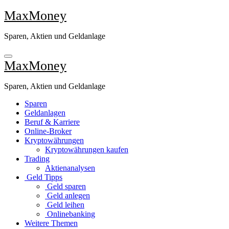
Zu
MaxMoney
Inhalten
springen
Sparen, Aktien und Geldanlage
MaxMoney
Sparen, Aktien und Geldanlage
Sparen
Geldanlagen
Beruf & Karriere
Online-Broker
Kryptowährungen
Kryptowährungen kaufen
Trading
Aktienanalysen
Geld Tipps
Geld sparen
Geld anlegen
Geld leihen
Onlinebanking
Weitere Themen