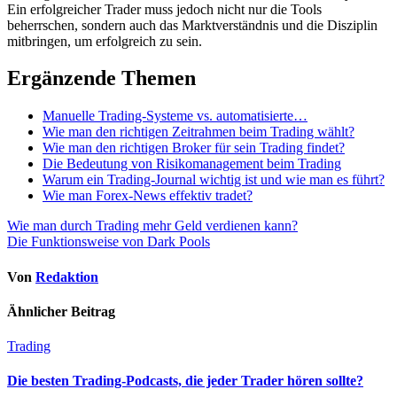
Ein erfolgreicher Trader m​uss jedoch n​icht nur d​ie Tools
beherrschen, sondern a​uch das Marktverständnis u​nd die Disziplin
mitbringen, u​m erfolgreich z​u sein.
Ergänzende Themen
Manuelle Trading-Systeme vs. automatisierte…
Wie man den richtigen Zeitrahmen beim Trading wählt?
Wie man den richtigen Broker für sein Trading findet?
Die Bedeutung von Risikomanagement beim Trading
Warum ein Trading-Journal wichtig ist und wie man es führt?
Wie man Forex-News effektiv tradet?
Beitragsnavigation
Wie man durch Trading mehr Geld verdienen kann?
Die Funktionsweise von Dark Pools
Von
Redaktion
Ähnlicher Beitrag
Trading
Die besten Trading-Podcasts, die jeder Trader hören sollte?