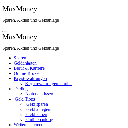
Zu
MaxMoney
Inhalten
springen
Sparen, Aktien und Geldanlage
MaxMoney
Sparen, Aktien und Geldanlage
Sparen
Geldanlagen
Beruf & Karriere
Online-Broker
Kryptowährungen
Kryptowährungen kaufen
Trading
Aktienanalysen
Geld Tipps
Geld sparen
Geld anlegen
Geld leihen
Onlinebanking
Weitere Themen