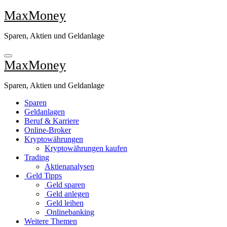
Zu
MaxMoney
Inhalten
springen
Sparen, Aktien und Geldanlage
MaxMoney
Sparen, Aktien und Geldanlage
Sparen
Geldanlagen
Beruf & Karriere
Online-Broker
Kryptowährungen
Kryptowährungen kaufen
Trading
Aktienanalysen
Geld Tipps
Geld sparen
Geld anlegen
Geld leihen
Onlinebanking
Weitere Themen