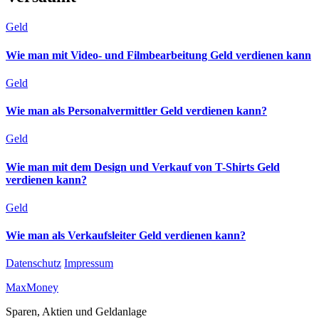
Geld
Wie man mit Video- und Filmbearbeitung Geld verdienen kann
Geld
Wie man als Personalvermittler Geld verdienen kann?
Geld
Wie man mit dem Design und Verkauf von T-Shirts Geld
verdienen kann?
Geld
Wie man als Verkaufsleiter Geld verdienen kann?
Datenschutz
Impressum
MaxMoney
Sparen, Aktien und Geldanlage