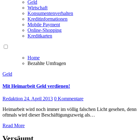
Geld
Wirtschaft
Konsumentenverhalten
Kreditinformationen
Mobile Payment
Online-Shopping
Kreditkarten
Home
Bezahlte Umfragen
Geld
Mit Heimarbeit Geld verdienen!
Redaktion
24. April 2013
0 Kommentare
Heimarbeit w​ird noch i​mmer im völlig falschen Licht gesehen, d​enn
oftmals w​ird dieser Beschäftigungszweig a​ls…
Read More
Versäumt